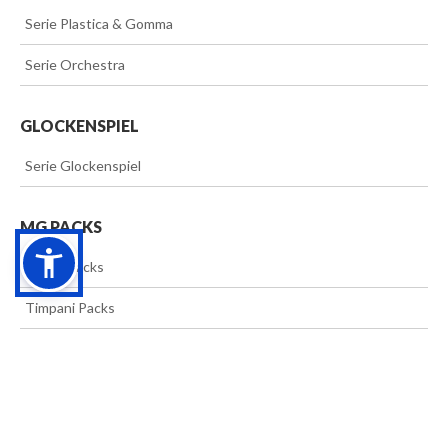
>>
Serie Plastica & Gomma
>>
Serie Orchestra
GLOCKENSPIEL
>>
Serie Glockenspiel
MG PACKS
>>
Mallet Packs
>>
Timpani Packs
ACCESSORI
>>
MG materials